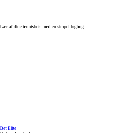
Lær af dine tennisbets med en simpel logbog
B
et
E
lite