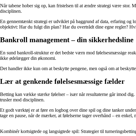
Når tabene hober sig op, kan fristelsen til at ændre strategi være stor. 
disciplinen.
En gennemtænkt strategi er udviklet på baggrund af data, erfaring og log
objektivt: Har du fulgt din plan? Har du overtrådt dine egne regler? Hvis
Bankroll management – din sikkerhedsline
En sund bankroll-struktur er det bedste værn mod følelsesmæssige reakti
ikke ødelægger din økonomi.
Det handler ikke kun om at beskytte pengene, men også om at beskytte dit 
Lær at genkende følelsesmæssige fælder
Betting kan vække stærke følelser – især når resultaterne går imod dig. Fr
trusler mod disciplinen.
Et godt værktøj er at føre en logbog over dine spil og dine tanker unde
tage en pause, når de mærker, at følelserne tager overhånd – en enkel, m
Kombinér kortsigtede og langsigtede spil: Strategier til turneringsbettin