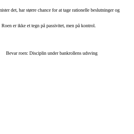
ter det, har større chance for at tage rationelle beslutninger og
Roen er ikke et tegn på passivitet, men på kontrol.
Bevar roen: Disciplin under bankrollens udsving