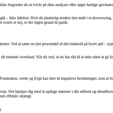
Måske begynder du at tvivle på dine analyser eller søger hurtige gevinste
ik – ikke følelser. Hvis du pludselig ændrer den midt i et downswing, ri
 svaret er nej, er der ingen grund til panik.
oner. Ved at satse en fast procentdel af din bankroll på hvert spil – ty
mentale overskud. Når du ved, at du har råd til at tabe uden at gå fallit
ustration, vrede og frygt kan føre til impulsive beslutninger, som at ford
rvejs. Det hjælper dig med at opdage mønstre i din adfærd og identifice
en effektiv strategi.
g