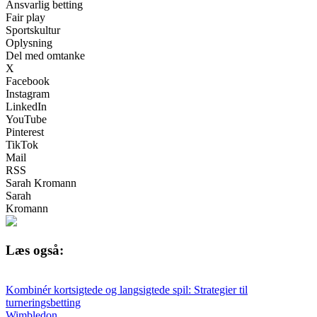
Ansvarlig betting
Fair play
Sportskultur
Oplysning
Del med omtanke
X
Facebook
Instagram
LinkedIn
YouTube
Pinterest
TikTok
Mail
RSS
Sarah Kromann
Sarah
Kromann
Læs også:
Kombinér kortsigtede og langsigtede spil: Strategier til
turneringsbetting
Wimbledon