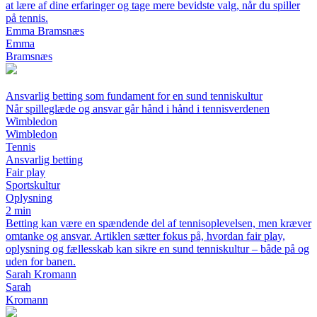
at lære af dine erfaringer og tage mere bevidste valg, når du spiller
på tennis.
Emma Bramsnæs
Emma
Bramsnæs
Ansvarlig betting som fundament for en sund tenniskultur
Når spilleglæde og ansvar går hånd i hånd i tennisverdenen
Wimbledon
Wimbledon
Tennis
Ansvarlig betting
Fair play
Sportskultur
Oplysning
2 min
Betting kan være en spændende del af tennisoplevelsen, men kræver
omtanke og ansvar. Artiklen sætter fokus på, hvordan fair play,
oplysning og fællesskab kan sikre en sund tenniskultur – både på og
uden for banen.
Sarah Kromann
Sarah
Kromann