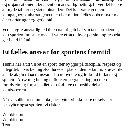
og organisationer taler åbent om ansvarlig betting, bliver det lettere
at bryde tabuer og støtte hinanden. Det kan være gennem
kampagner, klubarrangementer eller online fællesskaber, hvor man
deler erfaringer og gode råd.
Ved at gøre ansvarlighed til en naturlig del af samtalen om tennis,
kan sporten fortsætte med at være et sted, hvor passion og respekt
går hånd i hånd.
Et fælles ansvar for sportens fremtid
Tennis har altid været en sport, der bygger på disciplin, respekt og
integritet. Hvis betting skal have en plads i denne kultur, kræver det,
at alle aktører tager ansvar – fra udbydere og forbund til fans og
spillere. Ansvarlig betting er ikke en begrænsning, men en
forudsætning for, at spillet kan forblive en positiv del af
tennissporten.
Når vi spiller med omtanke, beskytter vi ikke bare os selv – vi
beskytter også sporten, vi elsker.
Wimbledon
Wimbledon
Tennis