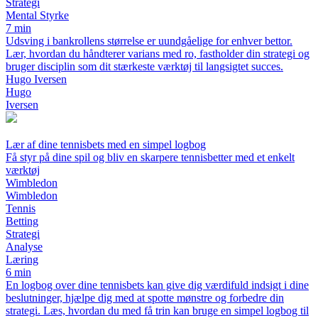
Strategi
Mental Styrke
7 min
Udsving i bankrollens størrelse er uundgåelige for enhver bettor.
Lær, hvordan du håndterer varians med ro, fastholder din strategi og
bruger disciplin som dit stærkeste værktøj til langsigtet succes.
Hugo Iversen
Hugo
Iversen
Lær af dine tennisbets med en simpel logbog
Få styr på dine spil og bliv en skarpere tennisbetter med et enkelt
værktøj
Wimbledon
Wimbledon
Tennis
Betting
Strategi
Analyse
Læring
6 min
En logbog over dine tennisbets kan give dig værdifuld indsigt i dine
beslutninger, hjælpe dig med at spotte mønstre og forbedre din
strategi. Læs, hvordan du med få trin kan bruge en simpel logbog til