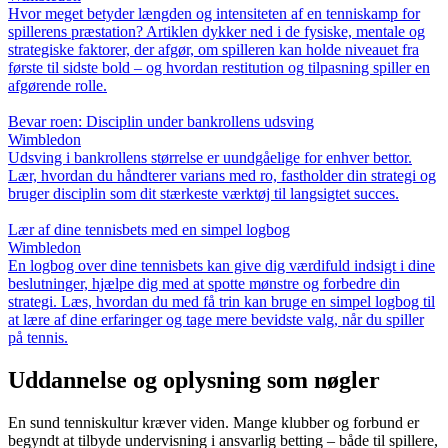
Hvor meget betyder længden og intensiteten af en tenniskamp for
spillerens præstation? Artiklen dykker ned i de fysiske, mentale og
strategiske faktorer, der afgør, om spilleren kan holde niveauet fra
første til sidste bold – og hvordan restitution og tilpasning spiller en
afgørende rolle.
Bevar roen: Disciplin under bankrollens udsving
Wimbledon
Udsving i bankrollens størrelse er uundgåelige for enhver bettor.
Lær, hvordan du håndterer varians med ro, fastholder din strategi og
bruger disciplin som dit stærkeste værktøj til langsigtet succes.
Lær af dine tennisbets med en simpel logbog
Wimbledon
En logbog over dine tennisbets kan give dig værdifuld indsigt i dine
beslutninger, hjælpe dig med at spotte mønstre og forbedre din
strategi. Læs, hvordan du med få trin kan bruge en simpel logbog til
at lære af dine erfaringer og tage mere bevidste valg, når du spiller
på tennis.
Uddannelse og oplysning som nøgler
En sund tenniskultur kræver viden. Mange klubber og forbund er
begyndt at tilbyde undervisning i ansvarlig betting – både til spillere,