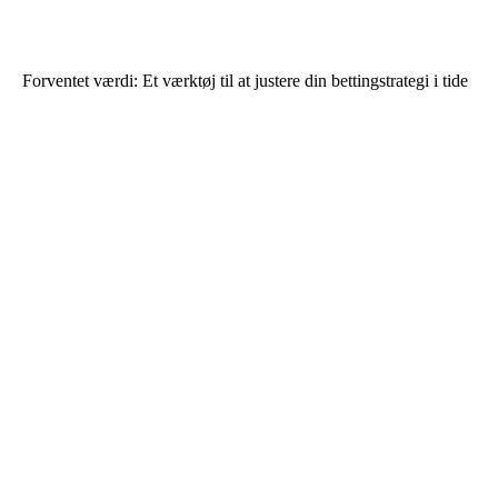
Forventet værdi: Et værktøj til at justere din bettingstrategi i tide