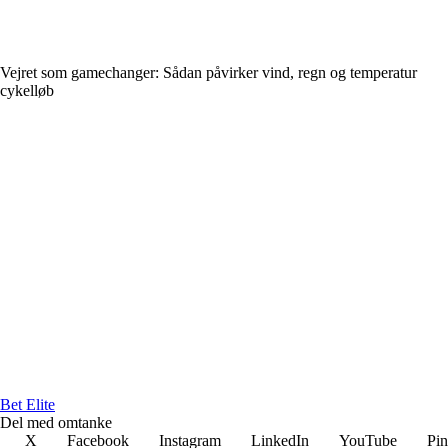
Vejret som gamechanger: Sådan påvirker vind, regn og temperatur
cykelløb
B
et
E
lite
Del med omtanke
X
Facebook
Instagram
LinkedIn
YouTube
Pin