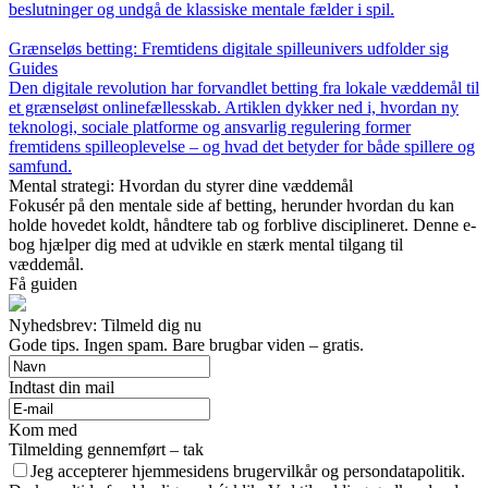
beslutninger og undgå de klassiske mentale fælder i spil.
Grænseløs betting: Fremtidens digitale spilleunivers udfolder sig
Guides
Den digitale revolution har forvandlet betting fra lokale væddemål til
et grænseløst onlinefællesskab. Artiklen dykker ned i, hvordan ny
teknologi, sociale platforme og ansvarlig regulering former
fremtidens spilleoplevelse – og hvad det betyder for både spillere og
samfund.
Mental strategi: Hvordan du styrer dine væddemål
Fokusér på den mentale side af betting, herunder hvordan du kan
holde hovedet koldt, håndtere tab og forblive disciplineret. Denne e-
bog hjælper dig med at udvikle en stærk mental tilgang til
væddemål.
Få guiden
Nyhedsbrev: Tilmeld dig nu
Gode tips. Ingen spam. Bare brugbar viden – gratis.
Indtast din mail
Kom med
Tilmelding gennemført – tak
Jeg accepterer hjemmesidens brugervilkår og persondatapolitik.