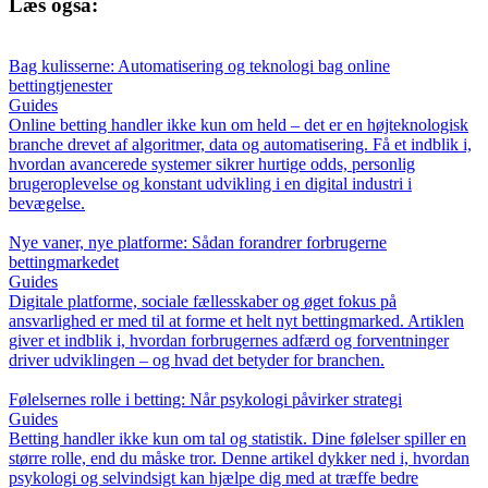
Læs også:
Bag kulisserne: Automatisering og teknologi bag online
bettingtjenester
Guides
Online betting handler ikke kun om held – det er en højteknologisk
branche drevet af algoritmer, data og automatisering. Få et indblik i,
hvordan avancerede systemer sikrer hurtige odds, personlig
brugeroplevelse og konstant udvikling i en digital industri i
bevægelse.
Nye vaner, nye platforme: Sådan forandrer forbrugerne
bettingmarkedet
Guides
Digitale platforme, sociale fællesskaber og øget fokus på
ansvarlighed er med til at forme et helt nyt bettingmarked. Artiklen
giver et indblik i, hvordan forbrugernes adfærd og forventninger
driver udviklingen – og hvad det betyder for branchen.
Følelsernes rolle i betting: Når psykologi påvirker strategi
Guides
Betting handler ikke kun om tal og statistik. Dine følelser spiller en
større rolle, end du måske tror. Denne artikel dykker ned i, hvordan
psykologi og selvindsigt kan hjælpe dig med at træffe bedre