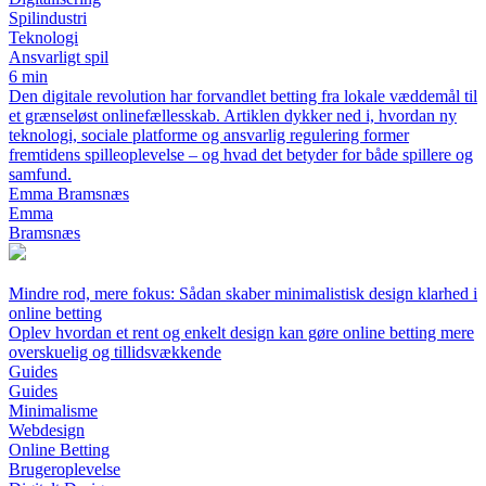
Spilindustri
Teknologi
Ansvarligt spil
6 min
Den digitale revolution har forvandlet betting fra lokale væddemål til
et grænseløst onlinefællesskab. Artiklen dykker ned i, hvordan ny
teknologi, sociale platforme og ansvarlig regulering former
fremtidens spilleoplevelse – og hvad det betyder for både spillere og
samfund.
Emma Bramsnæs
Emma
Bramsnæs
Mindre rod, mere fokus: Sådan skaber minimalistisk design klarhed i
online betting
Oplev hvordan et rent og enkelt design kan gøre online betting mere
overskuelig og tillidsvækkende
Guides
Guides
Minimalisme
Webdesign
Online Betting
Brugeroplevelse