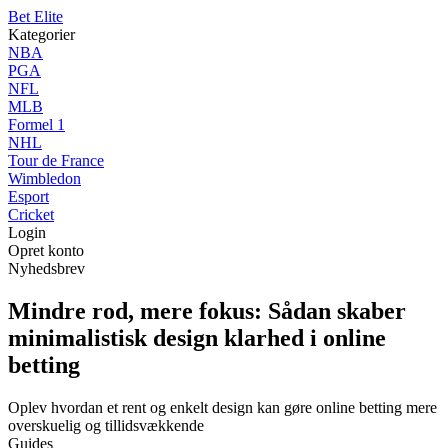
B
et
E
lite
Kategorier
NBA
PGA
NFL
MLB
Formel 1
NHL
Tour de France
Wimbledon
Esport
Cricket
Login
Opret konto
Nyhedsbrev
Mindre rod, mere fokus: Sådan skaber
minimalistisk design klarhed i online
betting
Oplev hvordan et rent og enkelt design kan gøre online betting mere
overskuelig og tillidsvækkende
Guides