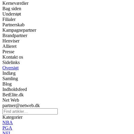
Kerneværdier
Bag siden
Understøt
Filialer
Partnerskab
Kampagnepartner
Brandpartner
Henviser
Allieret
Presse
Kontakt os
Sidelinks
Oversigt
Indlæg
Samling
Blog
Indholdsfeed
BetElite.dk
Net Web
partner@netweb.dk
Kategorier
NBA
PGA
NFL