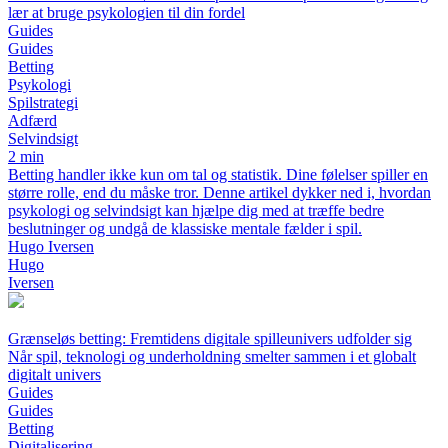
lær at bruge psykologien til din fordel
Guides
Guides
Betting
Psykologi
Spilstrategi
Adfærd
Selvindsigt
2 min
Betting handler ikke kun om tal og statistik. Dine følelser spiller en
større rolle, end du måske tror. Denne artikel dykker ned i, hvordan
psykologi og selvindsigt kan hjælpe dig med at træffe bedre
beslutninger og undgå de klassiske mentale fælder i spil.
Hugo Iversen
Hugo
Iversen
Grænseløs betting: Fremtidens digitale spilleunivers udfolder sig
Når spil, teknologi og underholdning smelter sammen i et globalt
digitalt univers
Guides
Guides
Betting
Digitalisering