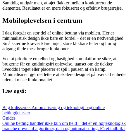
Samtidig undgår man, at øjet flakker mellem konkurrerende
elementer. Resultatet er en mere fokuseret og effektiv brugerrejse.
Mobiloplevelsen i centrum
I dag foregår en stor del af online betting via mobilen. Her er
minimalistisk design ikke bare en fordel – det er en nødvendighed.
Små skærme kræver klare linjer, store klikbare felter og hurtig
adgang til de mest brugte funktioner.
Ved at prioritere enkelhed og hastighed kan platforme sikre, at
brugerne får en gnidningsfri oplevelse, uanset om de tjekker
liveodds i toget eller placerer et spil i pausen af en kamp.
Minimalismen gør det lettere at skalere designet på tværs af enheder
uden at miste funktionalitet.
Læs også:
Bag kulisserne: Automatisering og teknologi bag online
bettingtjenester
Guides
Online betting handler ikke kun om held – det er en højteknologisk
branche drevet af algoritmer, data og automatisering. Få et indblik i,