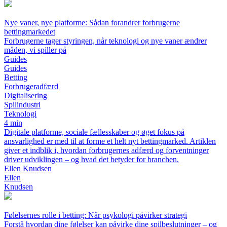
Nye vaner, nye platforme: Sådan forandrer forbrugerne
bettingmarkedet
Forbrugerne tager styringen, når teknologi og nye vaner ændrer
måden, vi spiller på
Guides
Guides
Betting
Forbrugeradfærd
Digitalisering
Spilindustri
Teknologi
4 min
Digitale platforme, sociale fællesskaber og øget fokus på
ansvarlighed er med til at forme et helt nyt bettingmarked. Artiklen
giver et indblik i, hvordan forbrugernes adfærd og forventninger
driver udviklingen – og hvad det betyder for branchen.
Ellen Knudsen
Ellen
Knudsen
Følelsernes rolle i betting: Når psykologi påvirker strategi
Forstå hvordan dine følelser kan påvirke dine spilbeslutninger – og