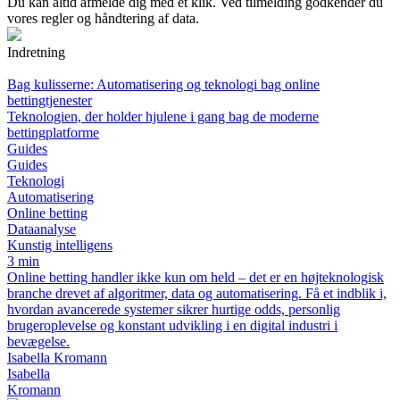
Du kan altid afmelde dig med ét klik. Ved tilmelding godkender du
vores regler og håndtering af data.
Indretning
Bag kulisserne: Automatisering og teknologi bag online
bettingtjenester
Teknologien, der holder hjulene i gang bag de moderne
bettingplatforme
Guides
Guides
Teknologi
Automatisering
Online betting
Dataanalyse
Kunstig intelligens
3 min
Online betting handler ikke kun om held – det er en højteknologisk
branche drevet af algoritmer, data og automatisering. Få et indblik i,
hvordan avancerede systemer sikrer hurtige odds, personlig
brugeroplevelse og konstant udvikling i en digital industri i
bevægelse.
Isabella Kromann
Isabella
Kromann