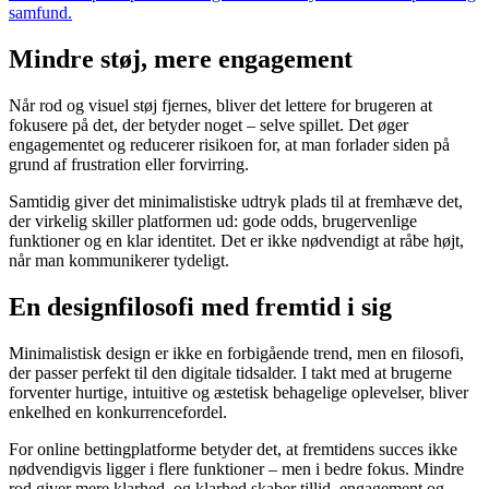
samfund.
Mindre støj, mere engagement
Når rod og visuel støj fjernes, bliver det lettere for brugeren at
fokusere på det, der betyder noget – selve spillet. Det øger
engagementet og reducerer risikoen for, at man forlader siden på
grund af frustration eller forvirring.
Samtidig giver det minimalistiske udtryk plads til at fremhæve det,
der virkelig skiller platformen ud: gode odds, brugervenlige
funktioner og en klar identitet. Det er ikke nødvendigt at råbe højt,
når man kommunikerer tydeligt.
En designfilosofi med fremtid i sig
Minimalistisk design er ikke en forbigående trend, men en filosofi,
der passer perfekt til den digitale tidsalder. I takt med at brugerne
forventer hurtige, intuitive og æstetisk behagelige oplevelser, bliver
enkelhed en konkurrencefordel.
For online bettingplatforme betyder det, at fremtidens succes ikke
nødvendigvis ligger i flere funktioner – men i bedre fokus. Mindre
rod giver mere klarhed, og klarhed skaber tillid, engagement og