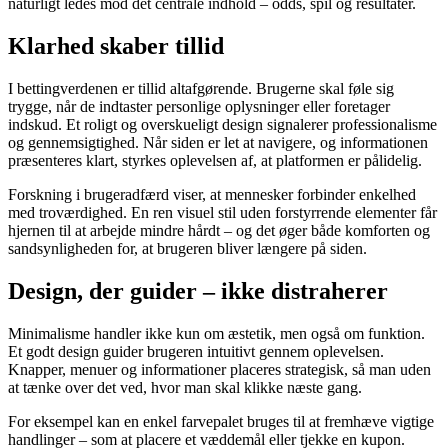
naturligt ledes mod det centrale indhold – odds, spil og resultater.
Klarhed skaber tillid
I bettingverdenen er tillid altafgørende. Brugerne skal føle sig
trygge, når de indtaster personlige oplysninger eller foretager
indskud. Et roligt og overskueligt design signalerer professionalisme
og gennemsigtighed. Når siden er let at navigere, og informationen
præsenteres klart, styrkes oplevelsen af, at platformen er pålidelig.
Forskning i brugeradfærd viser, at mennesker forbinder enkelhed
med troværdighed. En ren visuel stil uden forstyrrende elementer får
hjernen til at arbejde mindre hårdt – og det øger både komforten og
sandsynligheden for, at brugeren bliver længere på siden.
Design, der guider – ikke distraherer
Minimalisme handler ikke kun om æstetik, men også om funktion.
Et godt design guider brugeren intuitivt gennem oplevelsen.
Knapper, menuer og informationer placeres strategisk, så man uden
at tænke over det ved, hvor man skal klikke næste gang.
For eksempel kan en enkel farvepalet bruges til at fremhæve vigtige
handlinger – som at placere et væddemål eller tjekke en kupon.