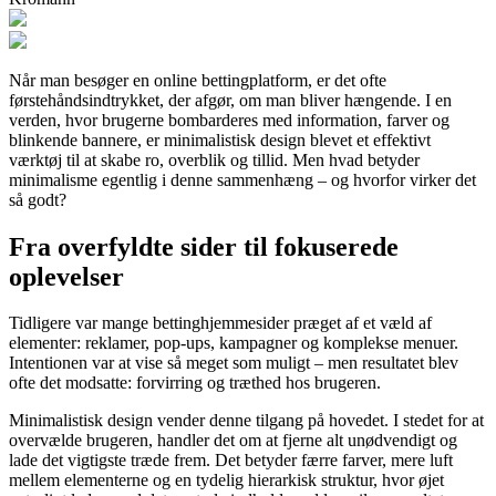
Når man besøger en online bettingplatform, er det ofte
førstehåndsindtrykket, der afgør, om man bliver hængende. I en
verden, hvor brugerne bombarderes med information, farver og
blinkende bannere, er minimalistisk design blevet et effektivt
værktøj til at skabe ro, overblik og tillid. Men hvad betyder
minimalisme egentlig i denne sammenhæng – og hvorfor virker det
så godt?
Fra overfyldte sider til fokuserede
oplevelser
Tidligere var mange bettinghjemmesider præget af et væld af
elementer: reklamer, pop-ups, kampagner og komplekse menuer.
Intentionen var at vise så meget som muligt – men resultatet blev
ofte det modsatte: forvirring og træthed hos brugeren.
Minimalistisk design vender denne tilgang på hovedet. I stedet for at
overvælde brugeren, handler det om at fjerne alt unødvendigt og
lade det vigtigste træde frem. Det betyder færre farver, mere luft
mellem elementerne og en tydelig hierarkisk struktur, hvor øjet