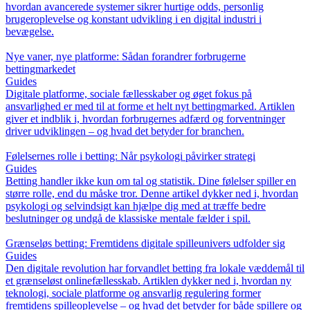
hvordan avancerede systemer sikrer hurtige odds, personlig
brugeroplevelse og konstant udvikling i en digital industri i
bevægelse.
Nye vaner, nye platforme: Sådan forandrer forbrugerne
bettingmarkedet
Guides
Digitale platforme, sociale fællesskaber og øget fokus på
ansvarlighed er med til at forme et helt nyt bettingmarked. Artiklen
giver et indblik i, hvordan forbrugernes adfærd og forventninger
driver udviklingen – og hvad det betyder for branchen.
Følelsernes rolle i betting: Når psykologi påvirker strategi
Guides
Betting handler ikke kun om tal og statistik. Dine følelser spiller en
større rolle, end du måske tror. Denne artikel dykker ned i, hvordan
psykologi og selvindsigt kan hjælpe dig med at træffe bedre
beslutninger og undgå de klassiske mentale fælder i spil.
Grænseløs betting: Fremtidens digitale spilleunivers udfolder sig
Guides
Den digitale revolution har forvandlet betting fra lokale væddemål til
et grænseløst onlinefællesskab. Artiklen dykker ned i, hvordan ny
teknologi, sociale platforme og ansvarlig regulering former
fremtidens spilleoplevelse – og hvad det betyder for både spillere og