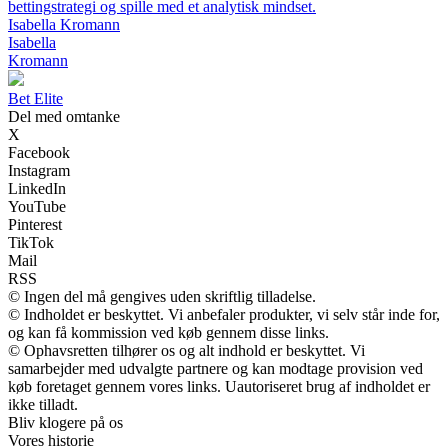
bettingstrategi og spille med et analytisk mindset.
Isabella Kromann
Isabella
Kromann
B
et
E
lite
Del med omtanke
X
Facebook
Instagram
LinkedIn
YouTube
Pinterest
TikTok
Mail
RSS
© Ingen del må gengives uden skriftlig tilladelse.
© Indholdet er beskyttet. Vi anbefaler produkter, vi selv står inde for,
og kan få kommission ved køb gennem disse links.
© Ophavsretten tilhører os og alt indhold er beskyttet. Vi
samarbejder med udvalgte partnere og kan modtage provision ved
køb foretaget gennem vores links. Uautoriseret brug af indholdet er
ikke tilladt.
Bliv klogere på os
Vores historie