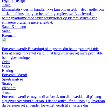
Digitalt Design
7 min
Minimalistisk design handler ikke kun om æstetik – det handler om
at skabe fokus, ro og en bedre brugeroplevelse. Læs hvordan
bettingplatforme med færre forstyrrelser og klarere struktur kan
engagere brugerne mere effektivt.
Sarah Kromann
Sarah
Kromann
Forventet værdi: Et værktøj til at justere din bettingstrategi i tide
Lær at bruge forventet værdi til at tage smartere og mere profitable
bettingbeslutninger
Odds
Odds
Betting
Forventet Værdi
Sportsanalyse
Strategi
Økonomi
4 min
Forventet værdi er nøglen til at forstå, om dine væddemål på lang
sigt giver overskud eller tab. I denne artikel får du indsigt i, hvordan
du beregner og anvender forventet værdi til at justere din