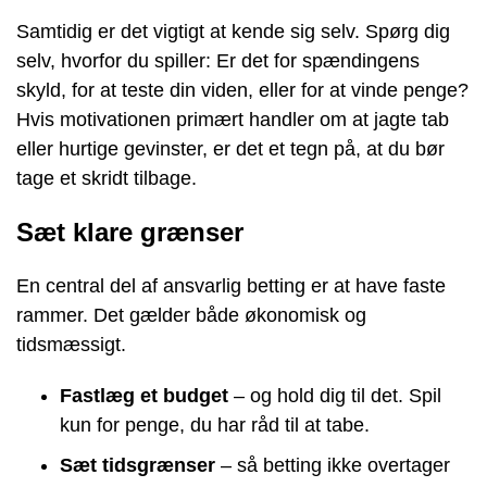
Samtidig er det vigtigt at kende sig selv. Spørg dig
selv, hvorfor du spiller: Er det for spændingens
skyld, for at teste din viden, eller for at vinde penge?
Hvis motivationen primært handler om at jagte tab
eller hurtige gevinster, er det et tegn på, at du bør
tage et skridt tilbage.
Sæt klare grænser
En central del af ansvarlig betting er at have faste
rammer. Det gælder både økonomisk og
tidsmæssigt.
Fastlæg et budget
– og hold dig til det. Spil
kun for penge, du har råd til at tabe.
Sæt tidsgrænser
– så betting ikke overtager