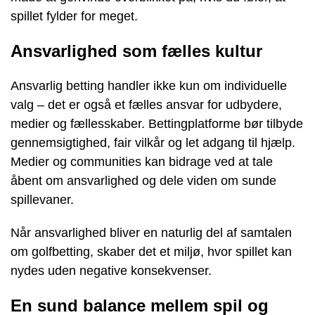
spillet fylder for meget.
Ansvarlighed som fælles kultur
Ansvarlig betting handler ikke kun om individuelle
valg – det er også et fælles ansvar for udbydere,
medier og fællesskaber. Bettingplatforme bør tilbyde
gennemsigtighed, fair vilkår og let adgang til hjælp.
Medier og communities kan bidrage ved at tale
åbent om ansvarlighed og dele viden om sunde
spillevaner.
Når ansvarlighed bliver en naturlig del af samtalen
om golfbetting, skaber det et miljø, hvor spillet kan
nydes uden negative konsekvenser.
En sund balance mellem spil og