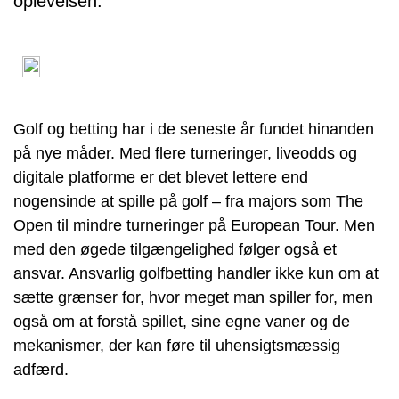
oplevelsen.
Golf og betting har i de seneste år fundet hinanden
på nye måder. Med flere turneringer, liveodds og
digitale platforme er det blevet lettere end
nogensinde at spille på golf – fra majors som The
Open til mindre turneringer på European Tour. Men
med den øgede tilgængelighed følger også et
ansvar. Ansvarlig golfbetting handler ikke kun om at
sætte grænser for, hvor meget man spiller for, men
også om at forstå spillet, sine egne vaner og de
mekanismer, der kan føre til uhensigtsmæssig
adfærd.