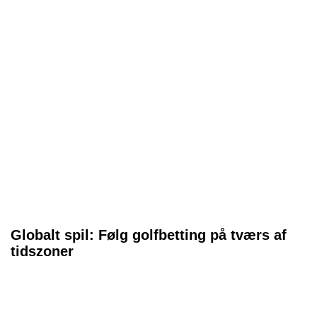
Globalt spil: Følg golfbetting på tværs af
tidszoner