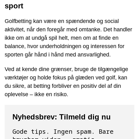
sport
Golfbetting kan være en spændende og social
aktivitet, når den foregår med omtanke. Det handler
ikke om at undgå spil helt, men om at finde en
balance, hvor underholdningen og interessen for
sporten går hånd i hånd med ansvarlighed.
Ved at kende dine grænser, bruge de tilgængelige
værktøjer og holde fokus på glæden ved golf, kan
du sikre, at betting forbliver en positiv del af din
oplevelse – ikke en risiko.
Nyhedsbrev: Tilmeld dig nu
Gode tips. Ingen spam. Bare