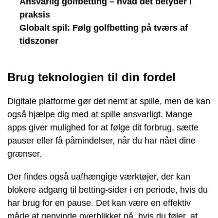
Ansvarlig golfbetting – hvad det betyder i
praksis
Globalt spil: Følg golfbetting på tværs af
tidszoner
Brug teknologien til din fordel
Digitale platforme gør det nemt at spille, men de kan
også hjælpe dig med at spille ansvarligt. Mange
apps giver mulighed for at følge dit forbrug, sætte
pauser eller få påmindelser, når du har nået dine
grænser.
Der findes også uafhængige værktøjer, der kan
blokere adgang til betting-sider i en periode, hvis du
har brug for en pause. Det kan være en effektiv
måde at genvinde overblikket på, hvis du føler, at